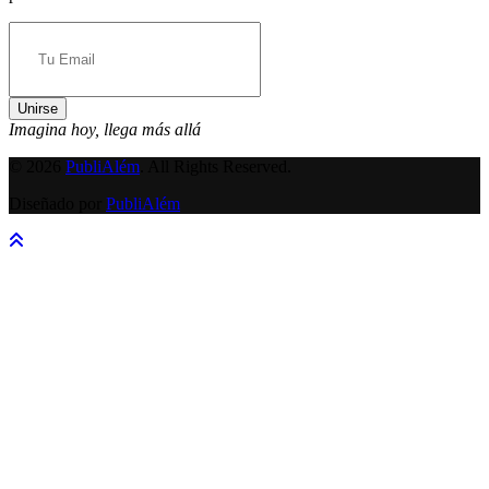
Unirse
Imagina hoy, llega más allá
© 2026
PubliAlém
. All Rights Reserved.
Diseñado por
PubliAlém