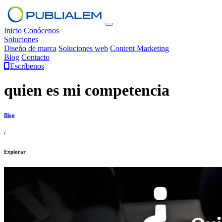
Inicio
Conócenos
Soluciones
Diseño de marca
Soluciones web
Content Marketing
Blog
Contacto
Escríbenos
quien es mi competencia
Blog
/
Explorar