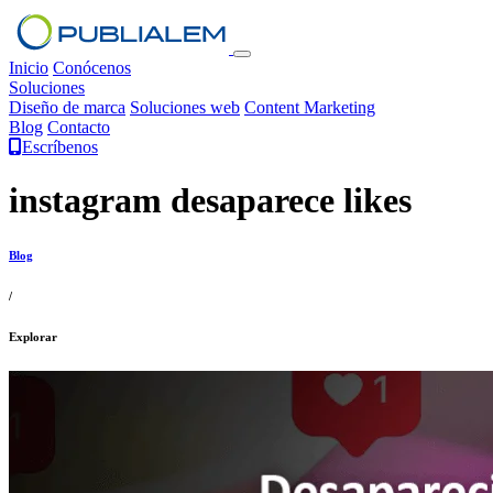
Inicio
Conócenos
Soluciones
Diseño de marca
Soluciones web
Content Marketing
Blog
Contacto
Escríbenos
instagram desaparece likes
Blog
/
Explorar