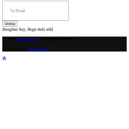
Unirse
Imagina hoy, llega más allá
© 2026
PubliAlém
. All Rights Reserved.
Diseñado por
PubliAlém